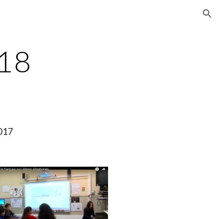
ion
18
2017