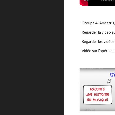
Groupe 4: Amestris,
Regarder la vidéo su
Regarder les vidéos 
Vidéo sur l'opéra d