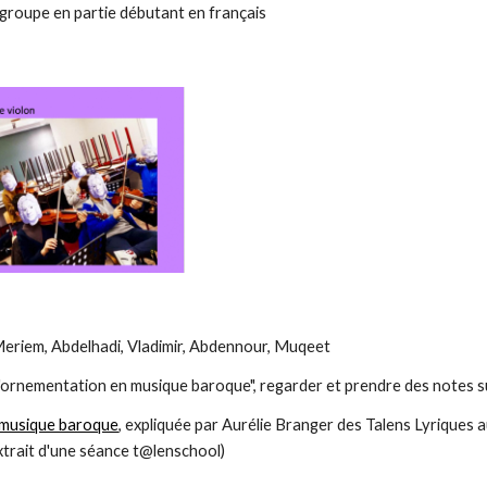
 groupe en partie débutant en français
eriem, Abdelhadi, Vladimir, Abdennour, Muqeet
L'ornementation en musique baroque", regarder et prendre des notes su
 musique baroque
, expliquée par Aurélie Branger des Talens Lyriques 
extrait d'une séance t@lenschool)