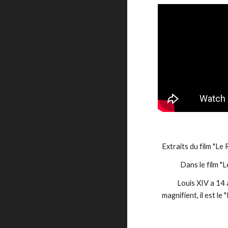
Extraits du film "Le
            Dans
          Louis XIV a 14 ans, quand Lully s'attire ses grâces. Le très jeune Roi Louis XIV prend sa vraie place de Roi grâce à la musique et à la danse qui le 
magnifient, il est le 