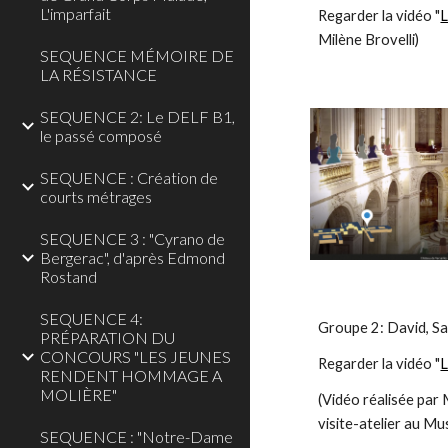
L'imparfait
Regarder la vidéo "
L
Milène Brovelli)
SEQUENCE MÉMOIRE DE
LA RÉSISTANCE
SEQUENCE 2: Le DELF B1,
le passé composé
SEQUENCE : Création de
courts métrages
SEQUENCE 3 : "Cyrano de
Bergerac", d'après Edmond
Rostand
SEQUENCE 4:
Groupe 2: David, San
PRÉPARATION DU
CONCOURS "LES JEUNES
Regarder la vidéo "
L
RENDENT HOMMAGE A
MOLIÈRE"
(Vidéo réalisée par 
visite-atelier au Mu
SEQUENCE : "Notre-Dame