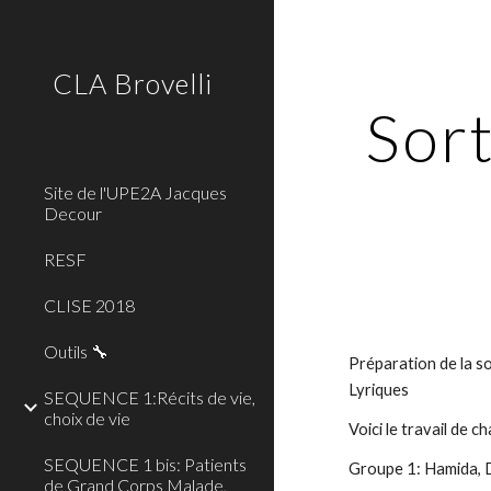
Sk
CLA Brovelli
Sort
Site de l'UPE2A Jacques
Decour
RESF
CLISE 2018
Outils 🔧
Préparation de la so
Lyriques
SEQUENCE 1:Récits de vie,
choix de vie
Voici le travail de 
SEQUENCE 1 bis: Patients
Groupe 1: Hamida, 
de Grand Corps Malade,