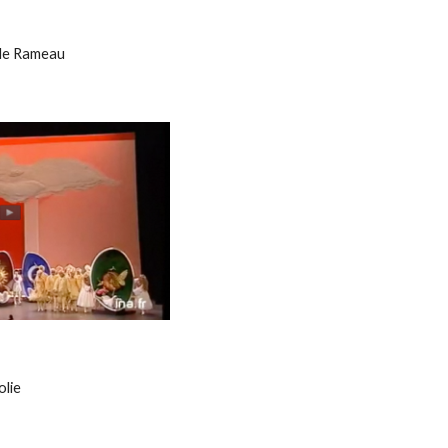
 de Rameau
olie